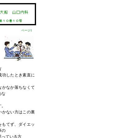
ページ1
方
成功したとき素直に
なかなか落ちなくて
めな
す。
いかない方はこの裏
。
をもてず、ダイエッ
人事の
っている方