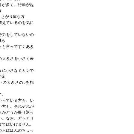
けが多く、行動が起
方
くさがり屋な方
増えているのを気に
努力をしていないの
減ら
と言ってすぐあき
の大きさを小さく表
に小さなミカンで
って金
の大きさの○を指
）
す。
っている方も、い
い方も、それぞれが
るかどうか振り返っ
い。なお、ガッカリ
けてはいけません。
の人はほんのちょっ