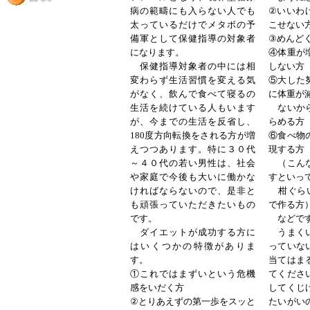
病の範疇にも入らない人でも
②いいわ
太っているだけでメタボの予
こせない
備軍として保健指導の対象者
③めんど
になります。
④体重が
保健指導対象者の中には相
しない方
変わらず生活習慣を変える気
⑤大した
がなく、飲んで食べて寝るの
に体重が
生活を続けている人もいます
ないから
が、今までの生活を反省し、
らめる方
180度方向転換をされる方が増
⑥食べ物
えつつあります。特に３０代
現する方
～４０代の若い男性は、社会
（こんな
や家庭で今後も大いに働かな
すとい
ければならないので、是非と
柑ぐらい
も頑張っていただきたいもの
で作る方
です。
などで
ダイエットが成功する方に
うまくい
はいくつかの特徴がありま
っていな
す。
当てはま
①これではまずいという危機
てくださ
感をいだく方
してくじ
②とりあえずの第一歩をスッと
たいがい