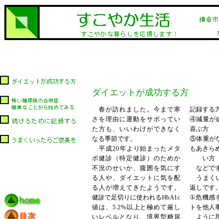
ダイエットが成功する方
春が訪れました。今まで寒
記録する
さを理由に運動をサボってい
④減量が
た方も、いいわけができなく
喜ぶ方
なる季節です。
⑤体重が
平成
20年より始まったメタ
もあきら
ボ健診（特定健診）のためか
い方
不況のせいか、腹囲を気にす
などで
る人や、ダイエットに気を配
うまく
る人が増えてきたようです。
返しです
健診で足切りに使われるHbA1c
①危機感
値は、5.2%以上と極めて厳し
トを他
いレベルとなり、境界型糖尿
ように思