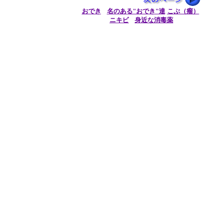
おでき
|
名のある"おでき"達
こぶ（瘤）
|
ニキビ
|
身近な消毒薬