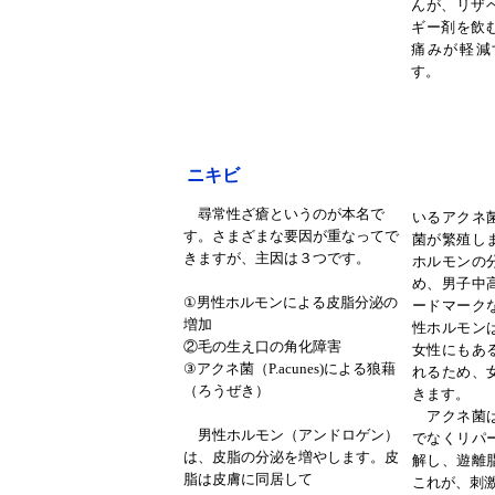
んが、リザ
ギー剤を飲
痛みが軽減
す。
ニキビ
尋常性ざ瘡というのが本名で
いるアクネ
す。さまざまな要因が重なってで
菌が繁殖し
きますが、主因は３つです。
ホルモンの
め、男子中
①男性ホルモンによる皮脂分泌の
ードマーク
増加
性ホルモン
②毛の生え口の角化障害
女性にもあ
③アクネ菌（P.acunes)による狼藉
れるため、
（ろうぜき）
きます。
アクネ菌は
男性ホルモン（アンドロゲン）
でなくリパ
は、皮脂の分泌を増やします。皮
解し、遊離
脂は皮膚に同居して
これが、刺