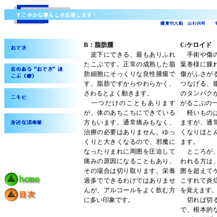
B：脂肪腫
C:ケロイド
皮下にできる、最もありふれ
手術や傷の
たこぶです。正常の成熟した脂
葉巻様に腫
肪細胞にそっくりな良性腫瘍で
傷がふさが
す。脂肪ですからやわらかく、
つなげる、
さわるとよく動きます。
のタンパク
一つだけのこともあります
がるこぶの
が、体のあちこちにできている
軽いものは
方もいます。通常痛みもなく、
ますが、通
治療の必要はありません。ゆっ
くなりほと
くりと大きくなるので、邪魔に
ます。
なったりまれに周囲を圧迫して
ところが、
痛みの原因になることもあり、
われる方は
その場合は切り取ります。栄養
囲を超えて
過多でできるわけではありませ
こすれて炎
んが、アルコールをよく飲む方
を覚えます
に多い印象です。
切れば切る
で、根本的