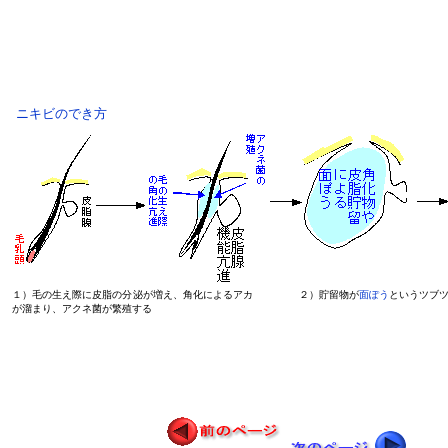
ニキビのでき方
１）毛の生え際に皮脂の分泌が増え、角化によるアカ
２）貯留物が
面ぽう
というツブ
が溜まり、アクネ菌が繁殖する