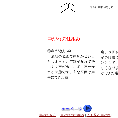
完全に声帯が閉じる
声がれの仕組み
①声帯閉鎖不全
瘍、反回
最初の位置で声帯がピシッ
系の障害
としまらず、空気が漏れて勢
ンとして
いよく声が出てこず、声がか
なくなり
れる状態です。主な原因は声
ができた場
帯にできた腫
声のでき方
声がれの仕組み
|
よく見る声がれ
|