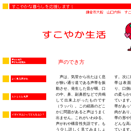
声のでき方
声は、気管から出たはく息
す。次に
が狭い通り道である声帯を振
帯は表
動させ、発生した音が咽、口
り、口側
の中、鼻、副鼻腔などで共鳴
の柔らか
して出来上がったものです
ています
（ラッパ）。この経路のどこ
帯があっ
かに問題があると声はうまく
肉があり
出ません。これがいわゆる、
帯の形や
声がれや構音性失語です。も
どんな高
う少し詳しく見てみましょ
ています