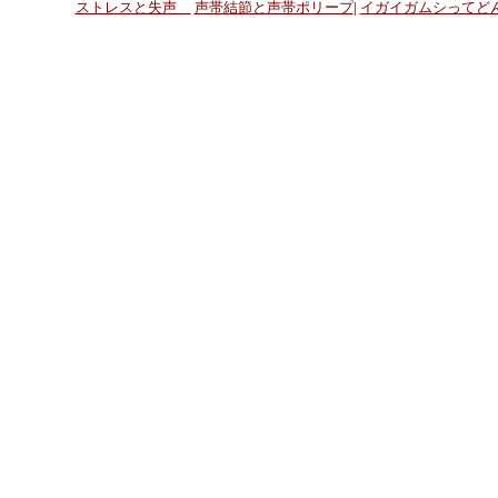
ストレスと失声
声帯結節と声帯ポリープ
|
イガイガムシってど