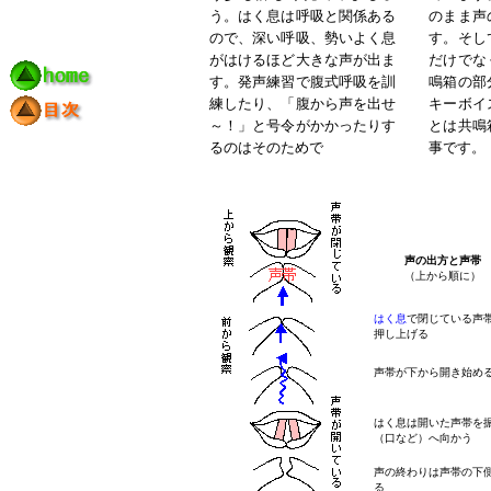
う。はく息は呼吸と関係ある
のまま声
ので、深い呼吸、勢いよく息
す。そし
がはけるほど大きな声が出ま
だけでな
す。発声練習で腹式呼吸を訓
鳴箱の部
練したり、「腹から声を出せ
キーボイ
～！」と号令がかかったりす
とは共鳴
るのはそのためで
事です。
声の出方と声帯
（上から順に）
はく息
で閉じている声
押し上げる
声帯が下から開き始め
はく息は開いた声帯を
（口など）へ向かう
声の終わりは声帯の下
る