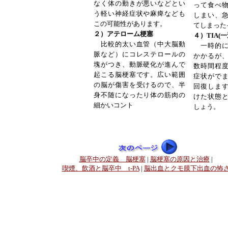
なく体の動きが悪いなどとい
って食べ
う軽い神経症状や麻痺なども
しまい、
この可能性があります。
てしまった
２）アテローム梗塞
４）TIA(
比較的太い血管（中大脳動
一時的に
脈など）にコレステロールの
かかるが
塊がつき、動脈硬化が進んで
数時間程
起こる脳梗塞です。広い範囲
症状がで
の脳が傷害を受けるので、半
回復しま
身不随になったり体の筋肉の
けた状態
細かいコント
しょう。
脳卒中の定義 脳梗塞
|
脳梗塞の原因と治療
|
喫煙、飲酒と脳卒中 t-PA
|
脳出血とクモ膜下出血の怖