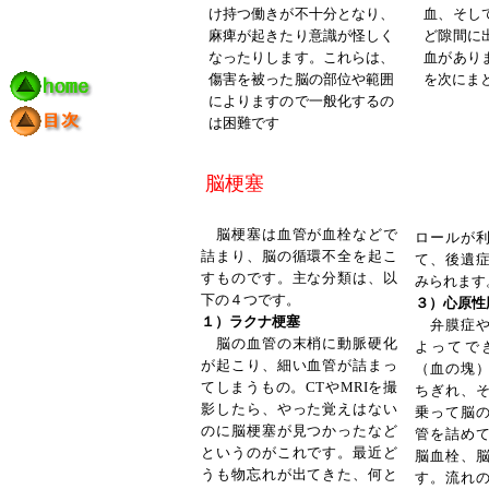
け持つ働きが不十分となり、
血、そし
麻痺が起きたり意識が怪しく
ど隙間に
なったりします。これらは、
血があり
傷害を被った脳の部位や範囲
を次にま
によりますので一般化するの
は困難です
脳梗塞
脳梗塞は血管が血栓などで
ロールが
詰まり、脳の循環不全を起こ
て、後遺
すものです。主な分類は、以
みられます
下の４つです。
３）心原性
１）ラクナ梗塞
弁膜症や
脳の血管の末梢に動脈硬化
よってで
が起こり、細い血管が詰まっ
（血の塊
てしまうもの。CTやMRIを撮
ちぎれ、
影したら、やった覚えはない
乗って脳
のに脳梗塞が見つかったなど
管を詰め
というのがこれです。最近ど
脳血栓、
うも物忘れが出てきた、何と
す。流れ