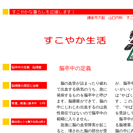
脳卒中の定義
脳の血管が詰まったり破れ
が、脳卒
て出血する病気のうち、急に
いがいい
発病するものを脳卒中と呼び
は"やば
ます。脳腫瘍ができて、脳の
す。この
中にじわじわ出血するのは急
で、"や
性発症ではないので脳卒中の
を受診し
範疇に入りません。
脳卒中の
急激に脳の血管障害が起こ
る脳梗塞
ると、壊された脳の部分が受
脳の中に