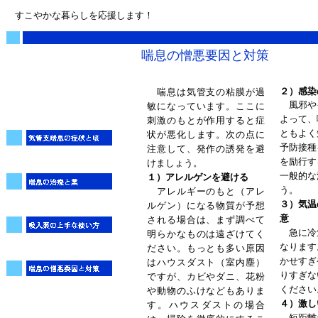
すこやかな暮らしを応援します！
喘息の憎悪要因と対策
２）感染
喘息は気管支の粘膜が過
風邪や
敏になっています。ここに
よって、
刺激のもとが作用すると症
ともよく
状が悪化します。次の点に
予防接種
注意して、発作の誘発を避
を励行す
けましょう。
一般的な
１）アレルゲンを避ける
う。
アレルギーのもと（アレ
３）気温
ルゲン）になる物質が予想
意
される場合は、まず調べて
急に冷
明らかなものは遠ざけてく
なります
ださい。もっとも多い原因
かせすぎ
はハウスダスト（室内塵）
りすぎな
ですが、カビやダニ、花粉
ください
や動物のふけなどもありま
４）激し
す。ハウスダストの場合
短距離