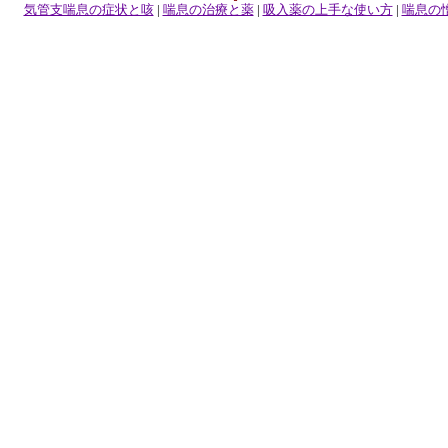
気管支喘息の症状と咳
|
喘息の治療と薬
|
吸入薬の上手な使い方
|
喘息の