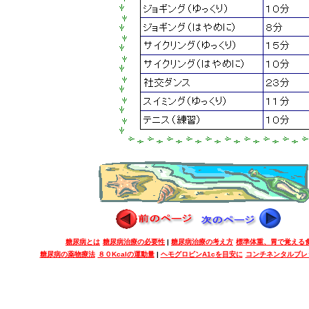
糖尿病とは
糖尿病治療の必要性
|
糖尿病治療の考え方
標準体重、胃で覚える
糖尿病の薬物療法
８０
Kcal
の運動量
|
ヘモグロビン
A1c
を目安に
コンチネンタルブレ