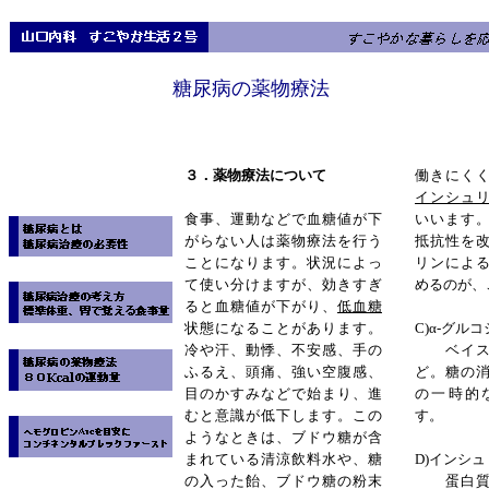
糖尿病の薬物療法
３．薬物療法について
働きにく
インシュ
食事、運動などで血糖値が下
いいます
がらない人は薬物療法を行う
抵抗性を
ことになります。状況によっ
リンによ
て使い分けますが、効きすぎ
めるのが、
ると血糖値が下がり、
低血糖
状態になることがあります。
C)
α
-
グルコ
冷や汗、動悸、不安感、手の
ベイスン
ふるえ、頭痛、強い空腹感、
ど。糖の
目のかすみなどで始まり、進
の一時的
むと意識が低下します。この
す。
ようなときは、ブドウ糖が含
まれている清涼飲料水や、糖
D)
インシュ
の入った飴、ブドウ糖の粉末
蛋白質で