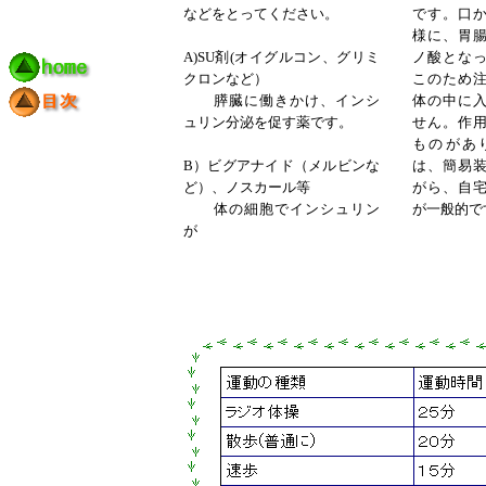
などをとってください。
です。口
様に、胃
A)SU
剤
(
オイグルコン、グリミ
ノ酸とな
クロンなど）
このため
膵臓に働きかけ、インシ
体の中に
ュリン分泌を促す薬です。
せん。作
ものがあ
B
）ビグアナイド（メルビンな
は、簡易
ど）、ノスカール等
がら、自
体の細胞でインシュリン
が一般的で
が