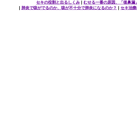
セキの役割と出るしくみ
|
むせる一番の原因、「後鼻漏
|
肺炎で咳がでるのか、咳が不十分で肺炎になるのか？
|
セキ治療