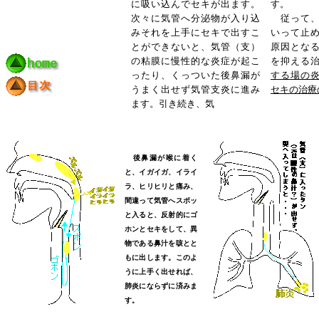
に吸い込んでセキが出ます。
す。
次々に気管へ分泌物が入り込
従って、
みそれを上手にセキで出すこ
いって止
とができないと、気管（支）
原因とな
の粘膜に慢性的な炎症が起こ
を抑える
ったり、くっついた後鼻漏が
する場の
うまく出せず気管支炎に進み
セキの治療
ます。引き続き、気
後鼻漏が喉に着く
と、イガイガ、イライ
ラ、ヒリヒリと痛み、
間違って気管へスポッ
と入ると、反射的にゴ
ホンとセキをして、異
物である鼻汁を咳とと
もに出します。このよ
うに上手く出せれば、
肺炎にならずに済みま
す。