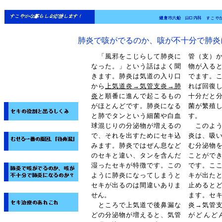
肺炎で咳がでるのか、咳が不十分で肺炎
「風邪をこじらして肺炎に
管（支）
なった。」という話はよく聞
物が入る
きます。肺炎は気道の入り口
でます。
から
上気道炎→気管支炎→肺
れば回復
炎
と順番に進んで起こるもの
十分だと
がほとんどです。肺炎になる
菌が繁殖
と肺でタンという細菌や白血
す。
球混じりの分泌物が増えるの
このよう
で、それを出すためにセキ込
炎は、吸
みます。肺炎ではぜん息など
む分泌物
のセキと違い、タンを含んだ
ことがで
湿ったセキが特徴です。この
です。こ
ように肺炎になってしまうと
キが出た
セキが出るのは間違いありま
止めると
せん。
ます。セ
ところで上気道で後鼻漏な
炎→気管
どの分泌物が増えると、気管
がどんど