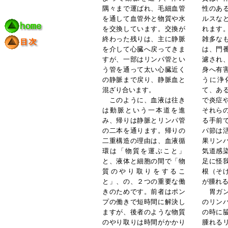
隅々まで運ばれ、毛細血管
性のあ
を通して血管外と物質や水
ルスな
を交換しています。交換が
れます
終わった残りは、主に静脈
雑多な
を介して心臓へ戻ってきま
は、門
すが、一部はリンパ管とい
濾され
う管を通って太い心臓近く
身へ有
の静脈まで戻り、静脈血と
うに浄
混ざり合います。
て、あ
このように、血液は往き
で炎症
は動脈という一本道を進
それら
み、帰りは静脈とリンパ管
る手前
の二本を通ります。帰りの
パ節は
二重構造の理由は、血液循
果リン
環は「物質を運ぶこと」
気道感
と、液体と細胞の間で「物
足に怪
質のやり取りをするこ
根（そ
と」、の、２つの重要な働
が腫れ
きのためです。前者はポン
胃ガン
プの働きで短時間に解決し
のリン
ますが、後者のような物質
の時に
のやり取りは時間がかかり
腫れる