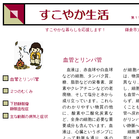
すこやかな暮らしを応援します！
鎌倉市
血管とリンパ管
血液は、赤血球や白血球
が細胞
などの細胞、タンパク質、
は、物
糖、脂肪などの栄養素、尿
異なり
素やクレアチニンなどの老
し、細
廃物、そして塩分と水から
も血管
成り立っています。これら
らず、
のわかりやすい物質の他
くこと
に、酸素や二酸化炭素な
管へ戻
ど、全身の細胞に必要な重
がリン
要成分も含んでいます。血
い静脈
液は、心臓というポンプに
細胞周
よって動脈を通り、体の
質は、