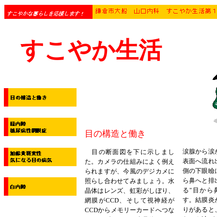
すこやか生活
目の構造と働き
涙腺から涙
目の断面図を下に示しまし
表面へ流れ
た。カメラの仕組みによく例え
側の下眼瞼
られますが、今風のデジカメに
ら鼻へと排
照らし合わせてみましょう。水
る"目から
晶体はレンズ、虹彩がしぼり、
す。結膜炎
網膜がCCD、そして視神経が
りがあると
CCDからメモリーカードへつな