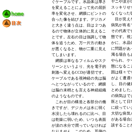
ヤニや涙が
ぐケーブルです。水晶体は厚さ
スッキリせ
を変えることによって光の屈折
なくなった
率を変化させ、網膜にピントの
目が見えな
合った像を結びます。デジカメ
病気が有名
と大きく違う点は、目は２つあ
その代表で
るので物体が立体的に見えるこ
態です。視
とです。左右の目は強調して物
かに、水晶
体を追うため、万一片方の動き
に問題があ
が悪くなると、物が二重に見え
濁る場合も
てしまいます。
やられ、ケ
網膜は単なるフィルムやスク
態になるこ
リーンというより、光を電子的
因は様々で
刺激へ変えるCCDが適切です。
がよく遭遇
ケーブルである視神経の先は脳
し、目の健
へとつながっているので、網膜
とめました
は脳の末梢とも言える神経組織
の病気はで
のようなものです。
医として日
これが目の構造と各部分の働
に絞ってい
きですが、デジカメは水に弱く
大切な病気
水没したら壊れるのに比べ、目
がある場合
は乾燥に弱いため、いつも表面
談すること
が涙の水分で潤っていなければ
なりません。このため、耳側の