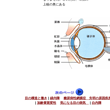
上瞼の奥にある
目の構造と働き
|
緑内障
糖尿病性網膜症 失明の原因疾
|
加齢黄斑変性
気になる目の病気
|
白内障