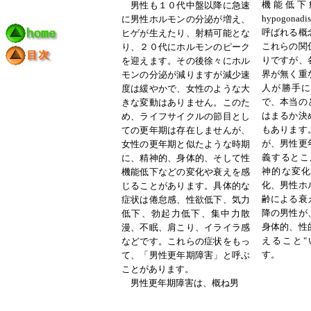
機能低下症候
男性も１０代中盤以降に急速
hypogona
に男性ホルモンの分泌が増え、
呼ばれる概
ヒゲが生えたり、射精可能とな
これらの関
り、２０代にホルモンのピーク
りですが、
を迎えます。その後徐々にホル
界が無く重
モンの分泌が減りますが減少速
人が勝手に
度は緩やかで、女性のような大
で、本当の
きな変動はありません。このた
はまるか決
め、ライフサイクルの節目とし
もあります
ての更年期は存在しませんが、
が、男性更
女性の更年期と似たような時期
義するとこ
に、精神的、身体的、そして性
神的な変化
機能低下などの変化や衰えを感
化、男性ホ
じることがあります。具体的な
齢による衰
症状は倦怠感、性欲低下、気力
降の男性が
低下、勃起力低下、集中力散
身体的、性
漫、不眠、肩こり、イライラ感
えること"
などです。これらの症状をもっ
す。
て、「男性更年期障害」と呼ぶ
ことがあります。
男性更年期障害は、概ね男