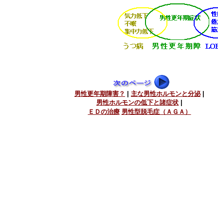
男性更年期障害？
|
主な男性ホルモンと分泌
|
男性ホルモンの低下と諸症状
|
ＥＤの治療
男性型脱毛症（ＡＧＡ）