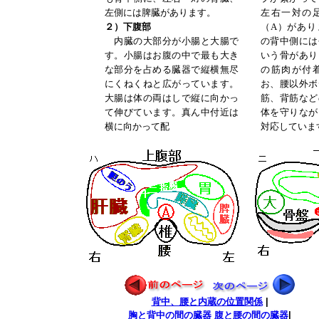
左側には脾臓があります。
左右一対の
２）下腹部
（A）があり
内臓の大部分が小腸と大腸で
の背中側には
す。小腸はお腹の中で最も大き
いう骨があり
な部分を占める臓器で縦横無尽
の筋肉が付
にくねくねと広がっています。
お、腰以外ボ
大腸は体の両はしで縦に向かっ
筋、背筋など
て伸びています。真ん中付近は
体を守りなが
横に向かって配
対応していま
背中、腰と内蔵の位置関係
|
胸と背中の間の臓器
腹と腰の間の臓器
|