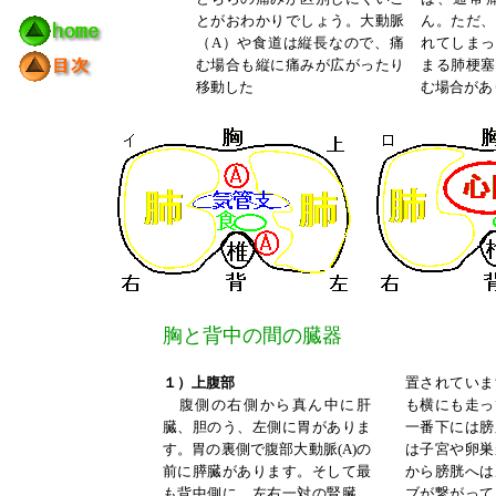
とがおわかりでしょう。大動脈
ん。ただ、
（A）や食道は縦長なので、痛
れてしまっ
む場合も縦に痛みが広がったり
まる肺梗塞
移動した
む場合があ
胸と背中の間の臓器
１）上腹部
置されていま
腹側の右側から真ん中に肝
も横にも走っ
臓、胆のう、左側に胃がありま
一番下には膀
す。胃の裏側で腹部大動脈(A)の
は子宮や卵巣
前に膵臓があります。そして最
から膀胱へは
も背中側に、左右一対の腎臓、
ブが繋がって