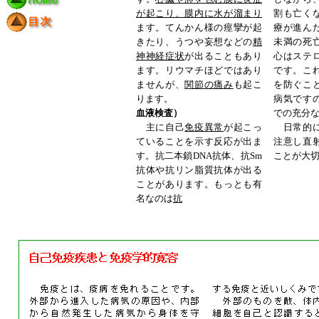
が起こり、膜内に水が溜まり
割も亡く
ます。てんかん様の痙攣が起
療が進ん
きたり、うつや妄想などの
精
未満の死
神神経症状
が出ることもあり
心はステ
ます。リウマチほどではあり
です。こ
ませんが、
関節の痛み
も起こ
を防ぐこ
ります。
病気です
血液検査）
での充分
主に自己
免疫異常
が起こっ
日常的に
ていることを示す反応が出ま
注意し直
す。抗二本鎖DNA抗体、抗Sm
ことが大
抗体や抗リン脂質抗体が出る
ことがあります。もっとも有
名なのは
抗