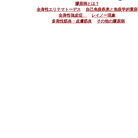
膠原病とは？
|
全身性エリテマトーデス
自己免疫疾患と免疫学的寛容
全身性強皮症
レイノー現象
|
多発性筋炎・皮膚筋炎
その他の膠原病