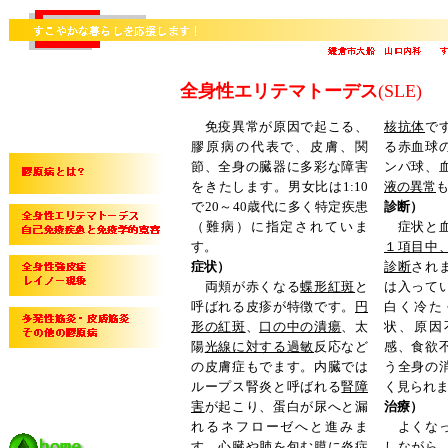
全身性エリテマトーデス
(SLE)
免疫異常が原因で起こる、
核抗体
で
膠原病の代表で、皮膚、関
る赤血球
節、全身の臓器に多彩な障害
ンパ球、
をきたします。男女比は1:10
液の異常
で20～40歳代に多く特定疾患
診断）
（難病）に指定されていま
症状と血
す。
１項目中
症状）
診断
され
両頬が赤くなる
蝶形紅斑
と
は入って
呼ばれる皮疹が特徴です。
円
白く冷た
形の紅斑
、
口の中の潰瘍
、太
状、原因
陽
光線に対する過敏
反応など
感、食欲
の皮膚症もでます。内臓では
う全身の
ループス腎炎と呼ばれる
腎障
く見られ
害
が起こり、蛋白が尿へと漏
治療）
れるネフローゼへと進みま
よくなっ
す。
心臓や肺を包む膜に炎症
しながら