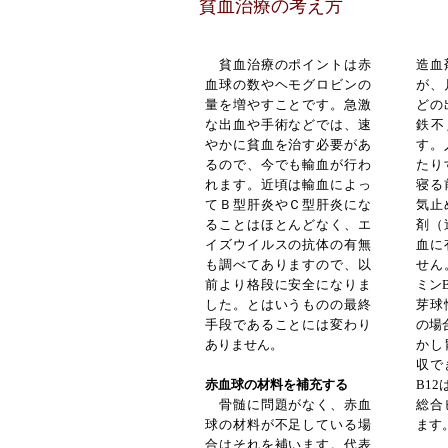
貧血治療の考え方
貧血治療のポイントは赤
造血
血球の数やヘモグロビンの
が、
量を増やすことです。急激
どの
な出血や手術などでは、速
鉄不
やかに貧血を治す必要があ
す。
るので、今でも輸血が行わ
たり
れます。近頃は輸血によっ
寝る
てＢ型肝炎やＣ型肝炎にな
気止
ることはほとんどなく、エ
剤（
イズウイルスの抗体の有無
血に
も調べてありますので、以
せん
前より格段に安全になりま
ミン
した。とはいうものの最終
芽球
手段であることには変わり
の場
ありません。
かし
収で
赤血球の材料を補充する
B12
骨髄に問題がなく、赤血
総合
球の材料が不足している場
ます
合はそれを補います。代表