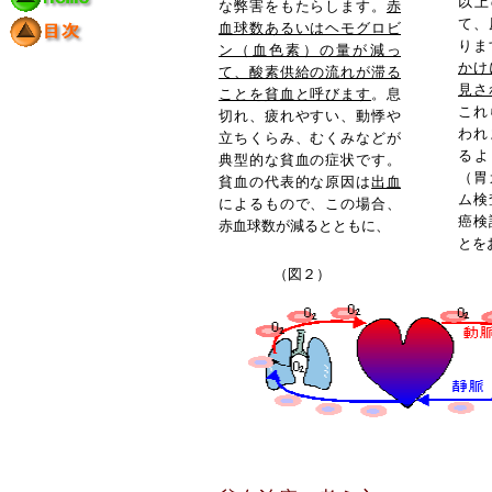
以上
な弊害をもたらします。
赤
て、
血球数あるいはヘモグロビ
りま
ン（血色素）の量が減っ
かけ
て、酸素供給の流れが滞る
見さ
ことを貧血と呼びます
。息
これ
切れ、疲れやすい、動悸や
われ
立ちくらみ、むくみなどが
るよ
典型的な貧血の症状です。
（胃
貧血の代表的な原因は
出血
ム検
によるもので、この場合、
癌検
赤血球数が減るとともに、
とを
（図２）