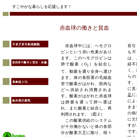
すこやかな暮らしを応援します！
赤血球の働きと貧血
赤血球中には、ヘモグロ
長引
ビンという赤い色素があり
も不
ます。このヘモグロビンは
は、
肺で酸素（
O
）を結合し
経不
2
く、
て、動脈を通り全身へ運び
らの
ます。体の各部署の毛細血
す。
管で酸素がはがれ、筋肉な
に見
どへ供給され消費されま
足
に
す。酸素がはがれた赤血球
によ
は静脈を通って肺へ運ば
きま
れ、また酸素と結合し、再
の病
利用されます。（図２）
に欠
この酸素供給のシステム
すが
が十分働かないと体の各部
です
分が酸素欠乏に陥り、様々