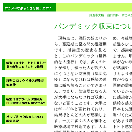
鎌倉市大船 山口内科 すこや
パンデミック収束につ
現時点は、流行の始まりか
め、今後
ら、蔓延期に至る間の過渡期
超過を少
です。感染症の歴史を見る
で、感染
と、このパンデミック（世界
ません。
的な大流行）では、多くのヒ
薬がない
トが罹り、罹った人が次の人
が武漢や
にうつさない防波堤（集団免
リカより
疫）にならなければ感染の連
数が少な
鎖は断ち切ることができませ
医療の需
ん。つまり、防波堤になる人
ているか
が大半にならなければ収束し
に感染者
ないと言うことです。大半と
供給を越
は
60
～
80%
と言われており、
日本も先
結局ほとんどの人が感染しま
近づくた
す。一度に多くの人が罹ると
があまり
医療現場で対応できず、人工
トヒト感