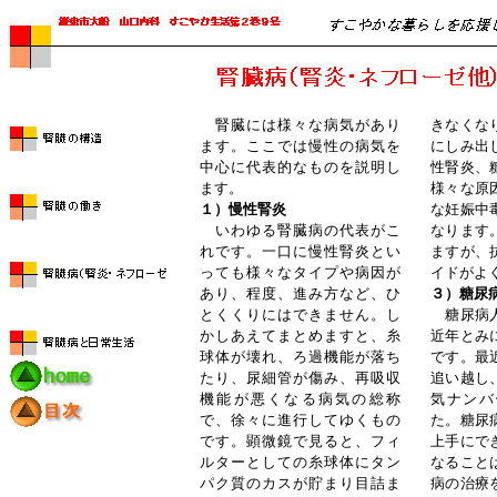
腎臓には様々な病気があり
きなくな
ます。ここでは慢性の病気を
にしみ出
中心に代表的なものを説明し
性腎炎、
ます。
様々な原
１）慢性腎炎
な妊娠中
いわゆる腎臓病の代表がこ
なります
れです。一口に慢性腎炎とい
ますが、
っても様々なタイプや病因が
イドがよ
あり、程度、進み方など、ひ
３）糖尿
とくくりにはできません。し
糖尿病人
かしあえてまとめますと、糸
近年とみ
球体が壊れ、ろ過機能が落ち
です。最
たり、尿細管が傷み、再吸収
追い越し
機能が悪くなる病気の総称
気ナンバ
で、徐々に進行してゆくもの
た。糖尿
です。顕微鏡で見ると、フィ
上手にで
ルターとしての糸球体にタン
なること
パク質のカスが貯まり目詰ま
病の治療