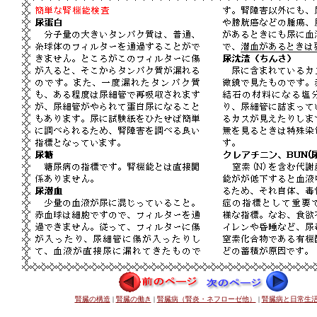
腎臓の構造
|
腎臓の働き
|
腎臓病（腎炎・ネフローゼ他）
|
腎臓病と日常生