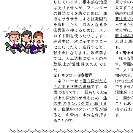
りしています。根本的な治療
果ですの
はありませんが、フィルター
見直すこ
の目詰まりを防ぐために、血
病の方に
液をサラサラにする抗凝固剤
要注意で
を服用したり、原因となる免
ってきた
疫異常を抑えるために、ステ
考えずに
ロイド剤を使ったりします。
取り組み
経過中に、次に示すネフロー
れ以上悪
ゼになったり、進行すると、
も。
腎不全になります。数年前ま
４）腎不
では、人工透析になる人の半
様々な腎
数以上が慢性腎炎の方でし
す。腎臓
た。
で、人工
２）ネフローゼ症候群
物や水分
ネフローゼは
蛋白尿がたく
ければ生
さん出る状態の総称
です。原
できませ
因は様々です。一日あたり
3.5g
活性炭（
以上の尿蛋白が出るため、
体
し、腸か
の中のタンパク質が減りま
こともあ
す
。血液中のタンパク質が減
植が行わ
ると、血管内に水分を保持す
す。
ることがで