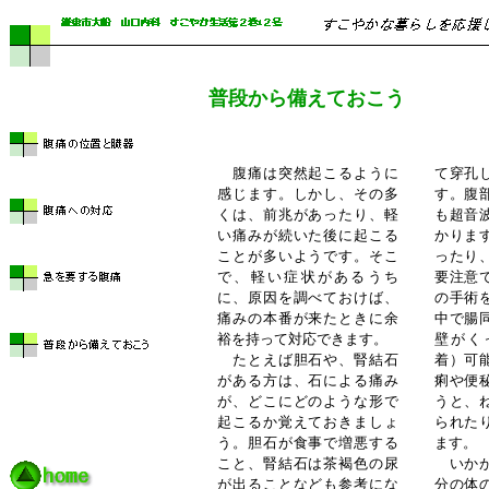
普段から備えておこう
腹痛は突然起こるように
て穿孔
感じます。しかし、その多
す。腹
くは、前兆があったり、軽
も超音
い痛みが続いた後に起こる
かりま
ことが多いようです。そこ
ったり
で、軽い症状があるうち
要注意
に、原因を調べておけば、
の手術
痛みの本番が来たときに余
中で腸
裕を持って対応できます。
壁がく
たとえば胆石や、腎結石
着）可
がある方は、石による痛み
痢や便
が、どこにどのような形で
うと、
起こるか覚えておきましょ
られた
う。胆石が食事で増悪する
ます。
こと、腎結石は茶褐色の尿
いかが
が出ることなども参考にな
分の体