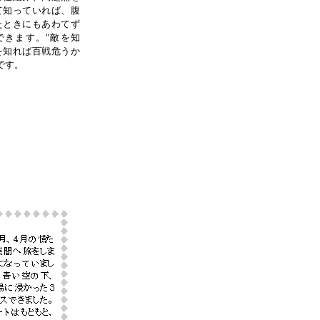
て知っていれば、腹
たときにもあわてず
できます。"敵を知
を知れば百戦危うか
です。