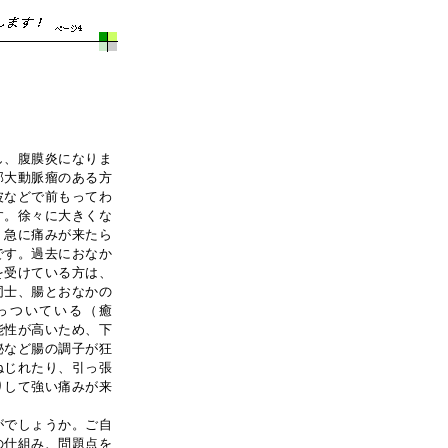
し、腹膜炎になりま
部大動脈瘤のある方
波などで前もってわ
す。徐々に大きくな
、急に痛みが来たら
です。過去におなか
を受けている方は、
同士、腸とおなかの
っついている（癒
能性が高いため、下
秘など腸の調子が狂
ねじれたり、引っ張
りして強い痛みが来
でしょうか。ご自
の仕組み、問題点を