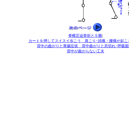
脊椎圧迫骨折と５難
|
カートを押してスイスイ歩こう 肩こり･頭痛・腰痛が起こる
背中の曲がりと胃腸症状 背中曲がりと息切れ･呼吸困
背中が曲がらない工夫