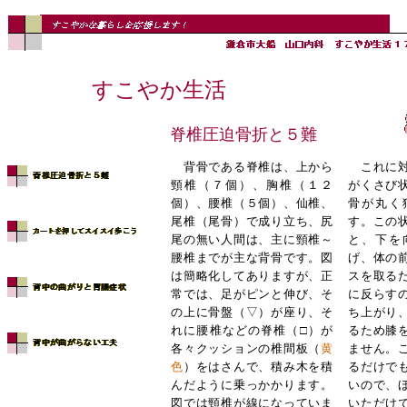
すこやか生活
脊椎圧迫骨折と５難
背骨である脊椎は、上から
これに対
頸椎（７個）、胸椎（１２
がくさび
個）、腰椎（５個）、仙椎、
骨が丸く
尾椎（尾骨）で成り立ち、尻
す。この
尾の無い人間は、主に頸椎～
と、下を
腰椎までが主な背骨です。図
げ、体の
は簡略化してありますが、正
スを取る
常では、足がピンと伸び、そ
に反らす
の上に骨盤（▽）が座り、そ
ち上がり
れに腰椎などの脊椎（□）が
るため膝
各々クッションの椎間板（
黄
ません。
色
）をはさんで、積み木を積
るだけで
んだように乗っかかります。
いので、
図では頸椎が線になっていま
いただけ