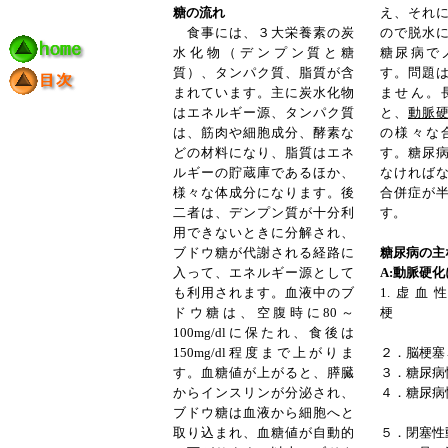
糖の流れ
え、それ
食事には、３大栄養素の炭
ので脱水
水化物（デンプン質と糖
糖尿病で
質）、タンパク質、脂質が含
す。問題
まれています。主に炭水化物
ません。
はエネルギー源、タンパク質
と、
動脈
は、筋肉や細胞成分、酵素な
の様々な
どの材料になり、脂質はエネ
す。糖尿
ルギーの貯蔵庫であるほか、
なければ
様々な体成分になります。後
合併症が
二者は、デンプン質が十分利
す。
用できないときに分解され、
ブドウ糖が代謝される経路に
糖尿病の主
入って、エネルギー源として
A:動脈硬
も利用されます。血液中のブ
1.虚血
ドウ糖は、空腹時に80～
100mg/dlに保たれ、食後は
塞、
150mg/dl程度まで上がりま
２．脳梗塞
す。血糖値が上がると、膵臓
３．糖尿病
からインスリンが分泌され、
４．糖尿病
ブドウ糖は血液から細胞へと
人
取り込まれ、血糖値が自動的
５．閉塞