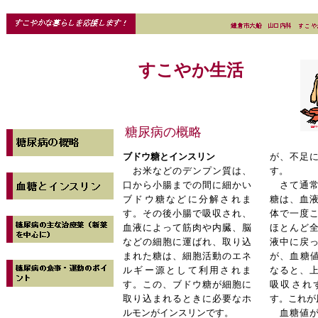
すこやか生活
糖尿病の概略
ブドウ糖とインスリン
が、不足
お米などのデンプン質は、
す。
口から小腸までの間に細かい
さて通常
ブドウ糖などに分解されま
糖は、血
す。その後小腸で吸収され、
体で一度
血液によって筋肉や内臓、脳
ほとんど
などの細胞に運ばれ、取り込
液中に戻
まれた糖は、細胞活動のエネ
が、血糖値が
ルギー源として利用されま
なると、
す。この、ブドウ糖が細胞に
吸収され
取り込まれるときに必要なホ
す。これが
ルモンがインスリンです。
血糖値が