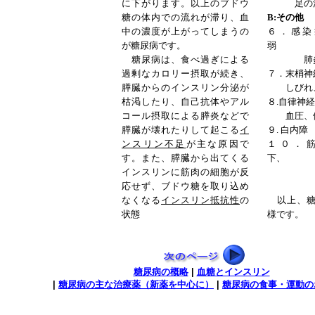
に下がります。以上のブドウ
足の潰
糖の体内での流れが滞り、血
B:その他
中の濃度が上がってしまうの
６．感染
が糖尿病です。
弱
糖尿病は、食べ過ぎによる
肺炎、
過剰なカロリー摂取が続き、
７．末梢
膵臓からのインスリン分泌が
しびれ、
枯渇したり、自己抗体やアル
８.自律神
コール摂取による膵炎などで
血圧、便
膵臓が壊れたりして起こる
イ
９. 白内障
ンスリン不足
が主な原因で
１０．
す。また、膵臓から出てくる
下、
インスリンに筋肉の細胞が反
脱
応せず、ブドウ糖を取り込め
なくなる
インスリン抵抗性
の
以上、糖
状態
様です。
糖尿病の概略
|
血糖とインスリン
|
糖尿病の主な治療薬（新薬を中心に）
|
糖尿病の食事・運動の