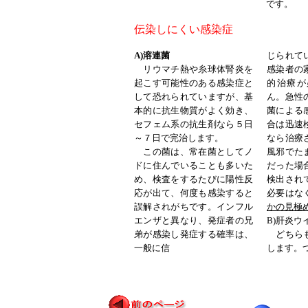
です。
伝染しにくい感染症
A)溶連菌
じられて
リウマチ熱や糸球体腎炎を
感染者の
起こす可能性のある感染症と
的治療が
して恐れられていますが、基
ん。急性
本的に抗生物質がよく効き、
菌による
セフェム系の抗生剤なら５日
合は迅速
～７日で完治します。
なら治療
この菌は、常在菌としてノ
風邪でた
ドに住んでいることも多いた
だった場
め、検査をするたびに陽性反
検出され
応が出て、何度も感染すると
必要はな
誤解されがちです。インフル
かの見極
エンザと異なり、発症者の兄
B)肝炎ウ
弟が感染し発症する確率は、
どちらも
一般に信
します。