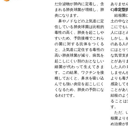
だ分泌物が肺内に定着し、含
ありませ
まれる肺炎球菌が増殖し、肺
C)非定型
炎になります。
結核菌に
鼻やノドなどの上気道に定
土の中な
住している肺炎球菌は比較的
こにでも
毒性の高く、肺炎を起こしや
人にほと
すいため、予防接種でこれら
しかし、
の菌に対する抗体をつくる
のある人
と、上気道に定住する毒性の
にはとり
高い肺炎球菌が減り、病気を
な気管支
起こしにくい別のおとなしい
とがあり
細菌が代わって生えてきま
した人の
す。この結果、ワクチンを接
しません
種しておくと、鼻水を吸い込
よりも毒
んでも強い炎症を起こしにく
感染して
くなるため、肺炎の予防にな
ことがあ
るわけです。
結核のよ
ることは
す。
ただ、い
核菌より
め治療が