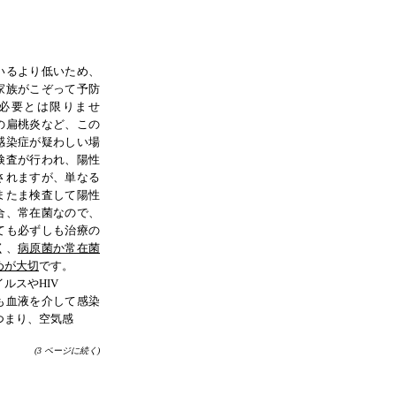
いるより低いため、
家族がこぞって予防
必要とは限りませ
の扁桃炎など、この
感染症が疑わしい場
検査が行われ、陽性
されますが、単なる
またま検査して陽性
合、常在菌なので、
ても必ずしも治療の
く、
病原菌か常在菌
めが大切
です。
イルスやHIV
血液を介して感染
つまり、空気感
(3
ページに続く
)