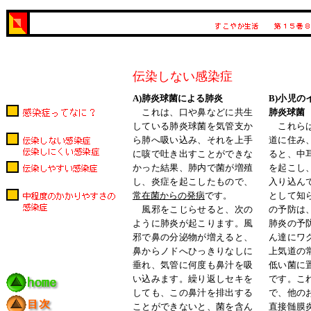
伝染しない感染症
A)肺炎球菌による肺炎
B)小児
これは、口や鼻などに共生
肺炎球菌
している肺炎球菌を気管支か
これらは
ら肺へ吸い込み、それを上手
道に住み
に咳で吐き出すことができな
ると、中
かった結果、肺内で菌が増殖
を起こし
し、炎症を起こしたもので、
入り込ん
常在菌からの発病
です。
として知
風邪をこじらせると、次の
の予防は
ように肺炎が起こります。風
肺炎の予
邪で鼻の分泌物が増えると、
ん達にワ
鼻からノドへひっきりなしに
上気道の
垂れ、気管に何度も鼻汁を吸
低い菌に
い込みます。繰り返しセキを
です。こ
しても、この鼻汁を排出する
で、他の
ことができないと、菌を含ん
直接髄膜