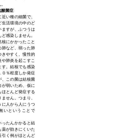
ん。
抗酸菌症
近い種の細菌で、
ど生活環境の中のど
いますが、ふつうは
んど感染しません。
結核にかかったこと
の肺など、弱った肺
つきやすく、慢性的
炎や肺炎を起こすこ
ます。結核でも感染
１０％程度しか発症
が、この菌は結核菌
力が弱いため、仮に
もほとんど発症する
りません。つまり、
うに人から人にうつ
無いということで
ったんかかると結
も薬が効きにくいた
長引く例がほとんど