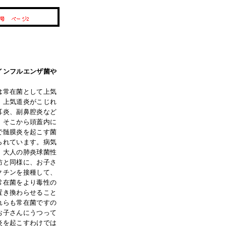
のインフルエンザ菌や
常在菌として上気
、上気道炎がこじれ
耳炎、副鼻腔炎など
、そこから頭蓋内に
で髄膜炎を起こす菌
られています。病気
、大人の肺炎球菌性
防と同様に、お子さ
クチンを接種して、
常在菌をより毒性の
置き換わらせること
れらも常在菌ですの
お子さんにうつって
炎を起こすわけでは