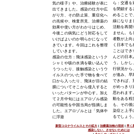
ら
：交通を
気の様子）や、治療経験が表に
を閉鎖する
出てきました。感染の仕方や広
めることで
がり方、その防止策、重症化へ
線になりま
の兆候や、検査所見、治療薬の
活動を再開
効果や使い方がわかりはじめ、
ません。も
今後この病気にどう対応をして
者数が上向
いけばよいのか明らかになって
く日本でも
きています。今回はこれを整理
ことはでき
していきます。
んどの日本
感染の仕方
：
飛沫感染
というク
う。しかし
シャミや咳の水滴を吸い込んで
行状況から
うつったり、
接触感染
というウ
が進み、早
イルスのついた手で物を食べて
できれば、
口から入ったり、飛沫が目の結
がめっきり
膜についてそこから侵入すると
思われます
いったパターンが中心す。加え
動をある程
て２月中旬には
エアロゾル感染
も、その後
の可能性を中国当局が指摘しま
染症と上手
した。エアロゾルとは「気体中
るでしょう
に浮遊
新型コロナウイルスとその拡大
|
治療薬治検の現状
|
早く
感染しない、させないためには