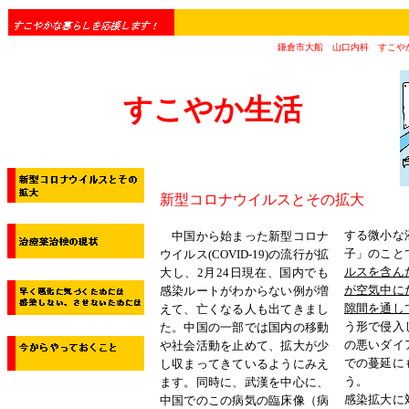
鎌倉市大船 山口内科 すこや
すこやか生活
新型コロナウイルスとその拡大
する微小な
中国から始まった新型コロナ
子」のこと
ウイルス
(COVID-19)
の流行が拡
ルスを含ん
大し、
2
月
24
日現在、国内でも
が空気中に
感染ルートがわからない例が増
隙間を通し
えて、亡くなる人も出てきまし
う形で侵入
た。中国の一部では国内の移動
の悪いダイ
や社会活動を止めて、拡大が少
での蔓延に
し収まってきているようにみえ
う。
ます。同時に、武漢を中心に、
感染拡大に
中国でのこの病気の臨床像（病