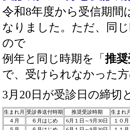
令和8年度から
受信期間
なりました。ただ、同じ
ので
例年と同じ時期を「
推奨
で、受けられなかった方
3月20日が受診日の締切
生まれ月
受診券送付時期
推奨受診時期
生まれ
４月
６月はじめ
6月１日～9月30日
１０月
５月
６月はじめ
6月１日～9月30日
１１月