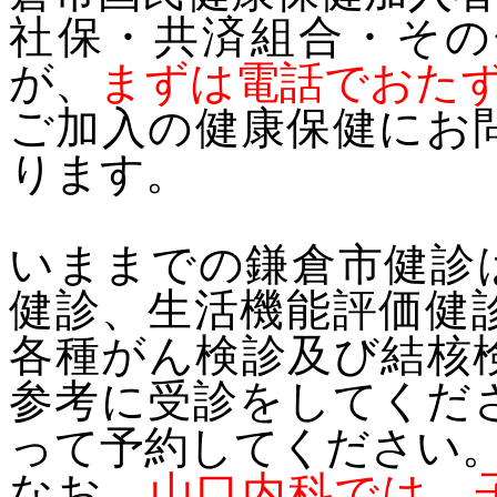
社保・共済組合・その
が、
まずは電話でおた
ご加入の健康保健にお
ります。
いままでの鎌倉市健診
健診、生活機能評価健
各種がん検診及び結核
参考に受診をしてくだ
って予約してください
なお、
山口内科では、