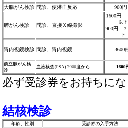
大腸がん検診
問診、便潜血反応
900
1600円
以下
肺がん検診
問診、直接Ｘ線撮影
900円
７
下
胃内視鏡検診
問診、胃内視鏡
3600
前立腺がん検
血液検査(PSA) 29年度から
1600
診
必ず受診券をお持ちにな
結核検診
年齢、性別
受診券の入手方法